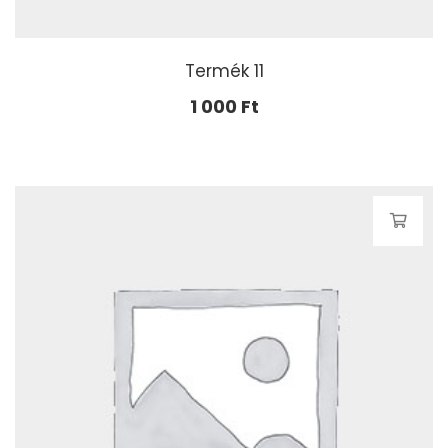
Termék 11
1 000
Ft