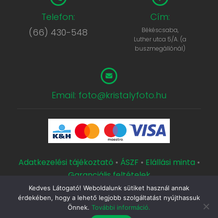
Telefon:
Cím:
Békéscsaba,
(66) 430-548
Luther utca 5/A. (a
buszmegállónál)
Email: foto@kristalyfoto.hu
Adatkezelési tájékoztató
•
ÁSZF
•
Elállási minta
•
Garanciális feltételek
Kedves Látogató! Weboldalunk sütiket használ annak
Copyright © 2000 Kristály Fotószaküzlet és Műterem.
érdekében, hogy a lehető legjobb szolgáltatást nyújthassuk
Készítette a
CsabaInformatika.NET
Önnek.
További információ.