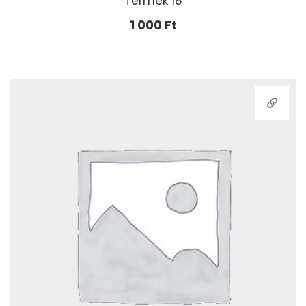
Termék 18
1 000
Ft