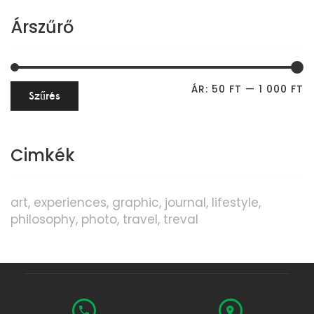
Árszűrő
ÁR:
50 FT
—
1 000 FT
Szűrés
Cimkék
art
experiences
graphic
journal
lifestyle
philosophy
photo
travel
treval