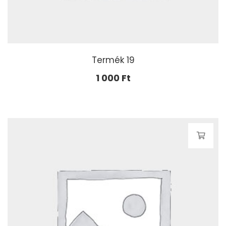
Termék 19
1 000
Ft